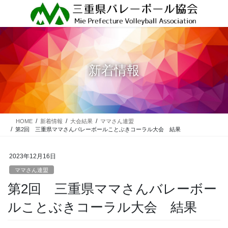
コ
ナ
ン
ビ
テ
ゲ
ン
ー
ツ
シ
に
ョ
新着情報
移
ン
動
に
移
動
HOME
新着情報
大会結果
ママさん連盟
第2回 三重県ママさんバレーボールことぶきコーラル大会 結果
2023年12月16日
ママさん連盟
第2回 三重県ママさんバレーボー
ルことぶきコーラル大会 結果