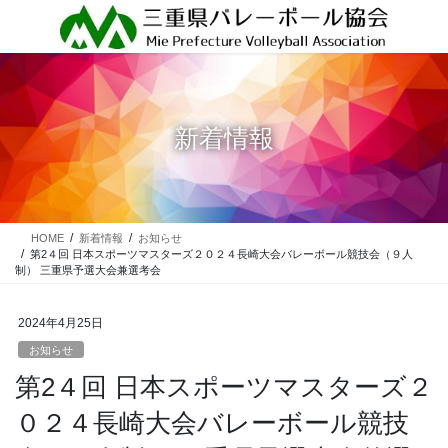
コ
ナ
ン
ビ
テ
ゲ
ン
ー
ツ
シ
に
ョ
新着情報
移
ン
動
に
移
動
HOME
新着情報
お知らせ
第2４回 日本スポーツマスターズ２０２４長崎大会バレーボール競技会（９人
制） 三重県予選大会兼選考会
2024年4月25日
お知らせ
第2４回 日本スポーツマスターズ２
０２４長崎大会バレーボール競技