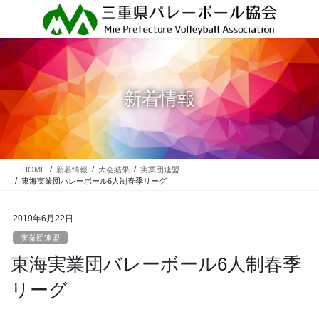
コ
ナ
ン
ビ
テ
ゲ
ン
ー
ツ
シ
に
ョ
新着情報
移
ン
動
に
移
動
HOME
新着情報
大会結果
実業団連盟
東海実業団バレーボール6人制春季リーグ
2019年6月22日
実業団連盟
東海実業団バレーボール6人制春季
リーグ