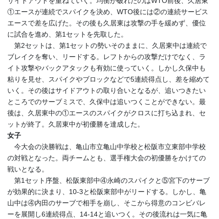
サイドアウトを重ねていく。均衡が破れたのはWTO前後、久居東
①エースが連続でスパイクを決め、WTO後には②の連続サービス
エースで差を広げた。その後も久居東は攻撃の手を緩めず、優位
に試合を進め、第1セットを先取した。
第2セットは、第1セットの勢いそのままに、久居東中は連続で
ブレイクを奪い、リードする。レフトからの攻撃だけでなく、ラ
イト攻撃やバックアタックも有効に使っていく。しかし久保中も
粘りを見せ、スパイクやブロックなどで5連続得点し、差を縮めて
いく。その後はサイドアウトの取り合いとなるが、追いつきたい
ところでのサーブミスで、久保中は追いつくことができない。最
後は、久居東中の①エースのスパイクがクロスに打ち込まれ、セ
ットが終了。久居東中が初優勝を達成した。
女子
今大会の決勝戦は、亀山市立亀山中学校と松阪市立東部中学校
の対戦となった。両チームとも、選手権大会の初優勝をかけての
戦いとなる。
第1セット序盤、松阪東部中④永崎のスパイクと⑤宮下のサーブ
が効果的に決まり、10-3と松阪東部中がリードする。しかし、亀
山中は④内田のサーブで相手を崩し、そこから得意のコンビバレ
ーを展開し6連続得点、14-14と追いつく。その後流れは一気に亀