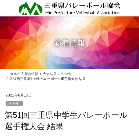
コ
ナ
ン
ビ
テ
ゲ
ン
ー
ツ
シ
に
ョ
新着情報
移
ン
動
に
移
動
HOME
新着情報
大会結果
中学生
第51回三重県中学生バレーボール選手権大会 結果
2021年6月13日
中学生
第51回三重県中学生バレーボール
選手権大会 結果