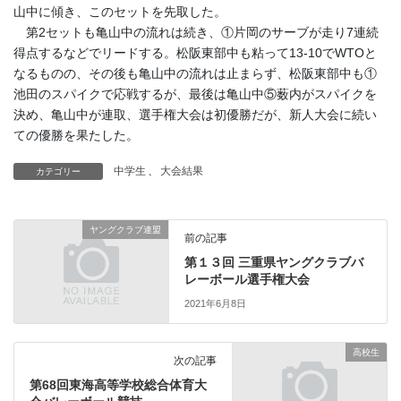
山中に傾き、このセットを先取した。
第2セットも亀山中の流れは続き、①片岡のサーブが走り7連続
得点するなどでリードする。松阪東部中も粘って13-10でWTOと
なるものの、その後も亀山中の流れは止まらず、松阪東部中も①
池田のスパイクで応戦するが、最後は亀山中⑤薮内がスパイクを
決め、亀山中が連取、選手権大会は初優勝だが、新人大会に続い
ての優勝を果たした。
中学生
、
大会結果
カテゴリー
ヤングクラブ連盟
前の記事
第１３回 三重県ヤングクラブバ
レーボール選手権大会
2021年6月8日
高校生
次の記事
第68回東海高等学校総合体育大