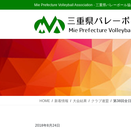
コ
ナ
Mie Prefecture Volleyball Association - 三重県バレーボール協
ン
ビ
テ
ゲ
ン
ー
ツ
シ
に
ョ
移
ン
動
に
移
動
HOME
新着情報
大会結果
クラブ連盟
第38回全
2018年8月24日