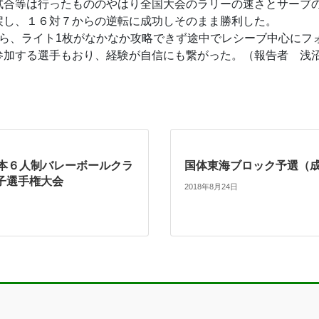
合等は行ったもののやはり全国大会のラリーの速さとサーブ
戻し、１６対７からの逆転に成功しそのまま勝利した。
ら、ライト1枚がなかなか攻略できず途中でレシーブ中心にフ
参加する選手もおり、経験が自信にも繋がった。（報告者 浅
日本６人制バレーボールクラ
国体東海ブロック予選（
子選手権大会
2018年8月24日