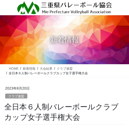
コ
ナ
ン
ビ
テ
ゲ
ン
ー
ツ
シ
に
ョ
新着情報
移
ン
動
に
移
動
HOME
新着情報
大会結果
クラブ連盟
全日本６人制バレーボールクラブカップ女子選手権大会
2023年8月20日
クラブ連盟
全日本６人制バレーボールクラブ
カップ女子選手権大会