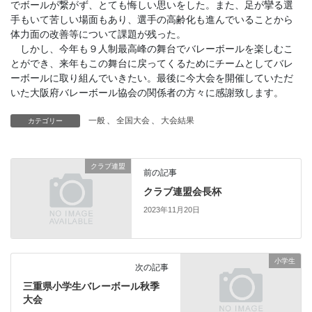
でボールが繋がず、とても悔しい思いをした。また、足が攣る選
手もいて苦しい場面もあり、選手の高齢化も進んでいることから
体力面の改善等について課題が残った。
しかし、今年も９人制最高峰の舞台でバレーボールを楽しむこ
とができ、来年もこの舞台に戻ってくるためにチームとしてバレ
ーボールに取り組んでいきたい。最後に今大会を開催していただ
いた大阪府バレーボール協会の関係者の方々に感謝致します。
一般
、
全国大会
、
大会結果
カテゴリー
クラブ連盟
前の記事
クラブ連盟会長杯
2023年11月20日
小学生
次の記事
三重県小学生バレーボール秋季
大会