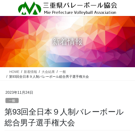
コ
ナ
ン
ビ
テ
ゲ
ン
ー
ツ
シ
に
ョ
新着情報
移
ン
動
に
移
動
HOME
新着情報
大会結果
一般
第93回全日本９人制バレーボール総合男子選手権大会
2023年11月24日
一般
第93回全日本９人制バレーボール
総合男子選手権大会