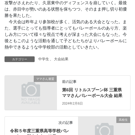
攻撃がさえわたり、久居東中のディフェンスを崩していく。最後
は、赤目中が勢いのある状態を保ちつつ、そのまま押し切り初優
勝を果たした。
今大会は昨年より参加校が多く、活気のある大会となった。ま
た、選手にとっても指導者にとってもバレーボールのあり方、楽
しみ方について様々な視点で考えが深まった大会にもなった。今
後ともこのような活動を通して子どもたちがよりバレーボールに
熱中できるような中学校部の活動としていきたい。
中学生
、
大会結果
カテゴリー
ママさん連盟
前の記事
第6回 リトルスプーン杯 三重県
ママさんバレーボール大会 結果
2024年2月6日
高校生
次の記事
令和５年度三重県高等学校バレ