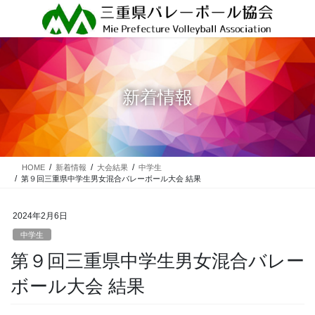
コ
ナ
ン
ビ
テ
ゲ
ン
ー
ツ
シ
に
ョ
新着情報
移
ン
動
に
移
動
HOME
新着情報
大会結果
中学生
第９回三重県中学生男女混合バレーボール大会 結果
2024年2月6日
中学生
第９回三重県中学生男女混合バレー
ボール大会 結果