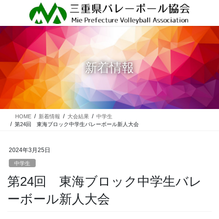
コ
ナ
ン
ビ
テ
ゲ
ン
ー
ツ
シ
に
ョ
新着情報
移
ン
動
に
移
動
HOME
新着情報
大会結果
中学生
第24回 東海ブロック中学生バレーボール新人大会
2024年3月25日
中学生
第24回 東海ブロック中学生バレ
ーボール新人大会