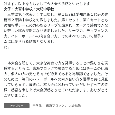
げます。以上をもちまして今大会の所感といたします
女子：大宮中学校・大紀中学校
三重県第４代表として出場し、第１回戦は愛知県第１代表の豊
橋市立東陽中学校と対戦しました。第１セット、第２セットとも
終始相手チームの力のあるサーブで崩され、エースで勝負できな
い苦しい試合展開になり敗退しました。サーブ力、ディフェンス
力、バレーボールへの向き合い方、そのすべてにおいて相手チー
ムに圧倒される結果となりまし
た。
本大会を通して、大きな舞台で力を発揮することの難しさを実
感するとともに、東海ブロックで勝負するためにはチームの組織
力、個人の力の更なる向上が必要であると再確認できました。そ
のために、毎日のバレーボールへの向き合い方を選手と共に見直
していきます。最後に、本大会に関わっていただいたすべての皆
様に感謝を申し上げ大会所感とさせていただきます。ありがとう
ございました。
中学生
、
東海ブロック
、
大会結果
カテゴリー