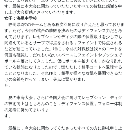
す。最後に本大会に関わっていただいたすべての皆様に感謝を申
し上げ大会所感とさせていただきます。
女子：海星中学校
静岡県2位のチームとある程度互角に渡り合えたと思っておりま
す。ただ，今回の試合の勝敗を決めたのはディフェンス力だと考
えております。レセプションやディグの際の位置取りを少しでも
間違えているとサーブで得点をされる，フェイントで得点される
などが起こっていました。特に，今回の対戦校は我々のコートを
何度も確認し，だれもいないスペースにフェイントやプッシュで
ボールを落としてきました。仮にボールを拾えても，かなり乱れ
ている状態になりましたので，慌ただしく相手コートへ返球する
こととなりました。それゆえ，相手が様々な攻撃を展開できるだ
けの余裕を作ってしまい，失点に繋がりまし
た。
夏の東海大会，さらに全国大会に向けてレセプション，ディグ
の技術向上はもちろんのこと，ディフェンス位置，フォロー体制
の定着に努めてまいりま
す。
最後に，今大会に関わってくださったすべての方に御礼申し上