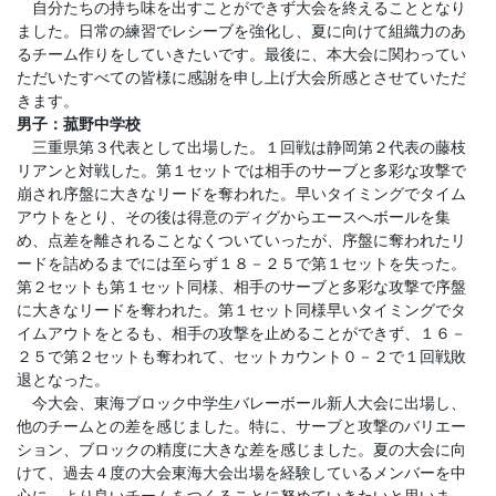
自分たちの持ち味を出すことができず大会を終えることとなり
ました。日常の練習でレシーブを強化し、夏に向けて組織力のあ
るチーム作りをしていきたいです。最後に、本大会に関わってい
ただいたすべての皆様に感謝を申し上げ大会所感とさせていただ
きます。
男子：菰野中学校
三重県第３代表として出場した。１回戦は静岡第２代表の藤枝
リアンと対戦した。第１セットでは相手のサーブと多彩な攻撃で
崩され序盤に大きなリードを奪われた。早いタイミングでタイム
アウトをとり、その後は得意のディグからエースへボールを集
め、点差を離されることなくついていったが、序盤に奪われたリ
ードを詰めるまでには至らず１８－２５で第１セットを失った。
第２セットも第１セット同様、相手のサーブと多彩な攻撃で序盤
に大きなリードを奪われた。第１セット同様早いタイミングでタ
イムアウトをとるも、相手の攻撃を止めることができず、１６－
２５で第２セットも奪われて、セットカウント０－２で１回戦敗
退となった。
今大会、東海ブロック中学生バレーボール新人大会に出場し、
他のチームとの差を感じました。特に、サーブと攻撃のバリエー
ション、ブロックの精度に大きな差を感じました。夏の大会に向
けて、過去４度の大会東海大会出場を経験しているメンバーを中
心に、より良いチームをつくることに努めていきたいと思いま