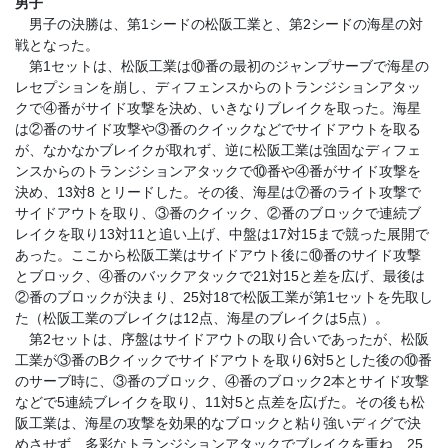
男子
男子の決勝は、第1シードの松阪工業と、第2シードの海星の対
戦となった。
第1セットは、松阪工業は⑩番の最初のジャンプサーブで海星の
レセプションを崩し、ディフェンスからのトランジションアタッ
クで④番がサイド攻撃を決め、いきなりブレイクを取った。海星
は②番のサイド攻撃や③番のクイックなどでサイドアウトを取る
が、なかなかブレイクが取れず、逆に松阪工業は強固なディフェ
ンスからのトランジションアタックで⑩番や④番がサイド攻撃を
決め、13対8 とリードした。その後、海星は⑦番のライト攻撃で
サイドアウトを取り、③番のクイック、②番のブロックで連続ブ
レイクを取り13対11と追い上げ、中盤は17対15まで競った展開で
あった。ここから松阪工業はサイドアウト後に⑩番のサイド攻撃
とブロック、④番のバックアタックで21対15と差を広げ、最後は
②番のブロックが決まり、25対18で松阪工業が第1セットを先取し
た（松阪工業のブレイクは12点、海星のブレイクは5点）。
第2セットは、序盤はサイドアウトの取り合いであったが、松阪
工業が③番のBクイックでサイドアウトを取り6対5とした後の⑩番
のサーブ時に、③番のブロック、④番のブロック2本とサイド攻撃
などで5連続ブレイクを取り、11対5と点差を広げた。その後も松
阪工業は、海星の攻撃を効果的なブロックと粘り強いディグで決
めさせず、多彩なトランジションアタックでブレイクを重ね、25