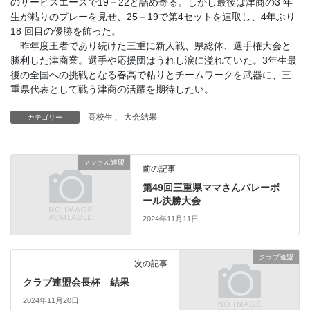
のサービスエースで19－22と詰め寄る。しかし最後は津商の3 年
生が粘りのプレーを見せ、25－19で第4セットを連取し、4年ぶり
18 回目の優勝を飾った。
昨年度王者であり続けた三重に新人戦、県総体、選手権大会と
勝利した津商業。選手や応援団はうれし涙に溢れていた。3年生最
後の全国への挑戦となる春高で粘りとチームワークを武器に、三
重県代表として戦う津商の活躍を期待したい。
高校生
、
大会結果
カテゴリー
ママさん連盟
前の記事
第49回三重県ママさんバレーボ
ール決勝大会
2024年11月11日
クラブ連盟
次の記事
クラブ連盟会長杯 結果
2024年11月20日