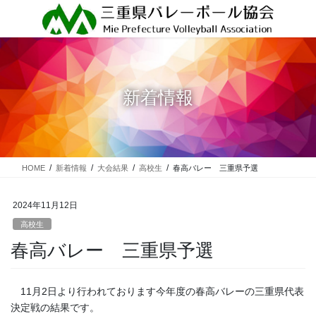
コ
ナ
ン
ビ
テ
ゲ
ン
ー
ツ
シ
に
ョ
新着情報
移
ン
動
に
移
動
HOME
新着情報
大会結果
高校生
春高バレー 三重県予選
2024年11月12日
高校生
春高バレー 三重県予選
11月2日より行われております今年度の春高バレーの三重県代表
決定戦の結果です。