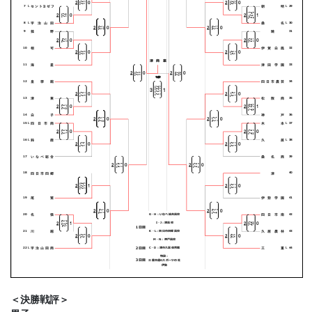
＜決勝戦評＞