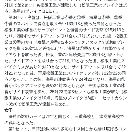
対10で第2セットも松阪工業が連取した（松阪工業のブレイクは15
点、海星のブレイクは1点）。
第3セット序盤は、松阪工業は④番と⑩番、海星は①番、②番、
⑦番のスパイクで得点を取り合い13対13と競った展開となった。
松阪工業の④番のサーブポイントと⑩番のサイド攻撃で15対13と
なり、2回ずつサイドアウトを取り合い17対15となった後、松阪工
業は⑩番のサイド攻撃と④番の2本のバックアタックで3連続ブレ
イクを取り20対15と差を広げた。海星は①番がサイド攻撃でサイ
ドアウトを取った後、松阪工業の2連続失点で20対18と追い上げ
た。サイドアウトを取り合って21対19となった後、松阪工業にス
パイクミスがあり21対20となった。サイドアウトを取り合って22
対21となった後、再度松阪工業にスパイクミスがあり22対22の同
点となった。この後、海星の連続失点で24対22となり、海星の①
番がバックアタックを決め24対23としたが、最後は松阪工業の④
番がサイド攻撃を決め、25対23で第3セットも松阪工業が取り（松
阪工業のブレイクは10点、海星のブレイクは8点）、セットカウン
ト3対0で松阪工業が優勝を決めた。
女子
決勝の対戦カードは昨年と同じく、三重高校と、津商業高校で
の戦いとなった。
第1セット、津商は④小林の多彩なトス回しから繰り広げるコン