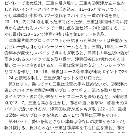
ビバレーで攻め続け、三重を引き離す。三重も⑦海津が左を生か
した鋭いインナースパイクを叩き込み、11―15と食らいつく。し
かし津商②姫小松のパワー溢れるスパイクが三重の守備を崩し、
23－19。先に24 点を取った津商だったが、三重は④福田の高い打
点から放たれるスパイクで一気に点を重ね25－24と逆転する。し
かし最後は28－26 で津商が粘り抜き第1セットを先取。
津商⑨片岡のブロックアウトから始まった第2セットは序盤から
お互い一歩も引かないシーソーゲームとなる。三重は1年生エース
③岸本が豪快なスパイクで点をもぎ取ると、津商も1 年生⑦中西が
高さのあるスパイクで点を取り返す。津商③谷口の切れのある攻
撃がコートに突き刺さるが、三重は⑫古賀の安定したレシーブで
リズムを作り、18－18。最後はエース③岸本が連続ポイントで26
－24 と接戦を制し、三重が第2セットを取り切った。
第3セット、乗ってきた三重は攻撃の手を緩めないが、⑦海津の
鋭いスパイクを津商⑦中西がブロックで抑え、流れを取り戻す。
タイムアウト後に④小林がサービスエースを決めるなど、5連続得
点で13－7。三重も高さを生かし、⑥谷の速い攻撃や、④福田のス
パイクで追いかけるが、津商①牧野が点をもぎ取り22－13。最後
は②姫小松がブロックを決め、25－17で優勝に王手をかける。
第4セット、勢いを落とさない津商は③谷口の攻撃から13－7と
駆け抜ける。負けられない三重は③岸本を中心に点を重ね、⑥谷