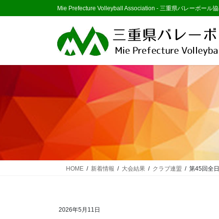
コ
ナ
Mie Prefecture Volleyball Association - 三重県バレーボール協
ン
ビ
テ
ゲ
ン
ー
ツ
シ
に
ョ
移
ン
動
に
移
動
HOME
新着情報
大会結果
クラブ連盟
第45回全
2026年5月11日