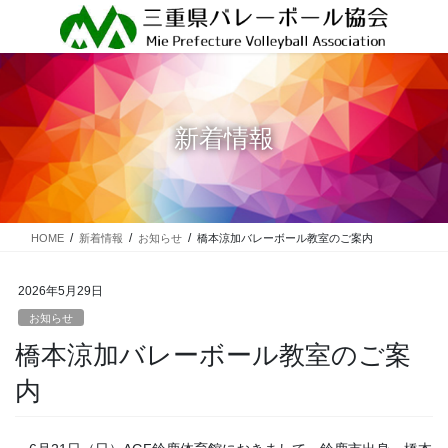
コ
ナ
ン
ビ
テ
ゲ
ン
ー
ツ
シ
に
ョ
新着情報
移
ン
動
に
移
動
HOME
新着情報
お知らせ
橋本涼加バレーボール教室のご案内
2026年5月29日
お知らせ
橋本涼加バレーボール教室のご案
内