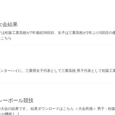
大会結果
は松阪工業高校が7年連続39回目、女子は三重高校が2年ぶり5回目の
はこちら
ンターハイに、三重県女子代表として三重高校,男子代表として松阪工業
]
レーボール競技
東海大会の結果です。 結果ダウンロードはこちら ＜大会所感＞ 男子：
機能 […]