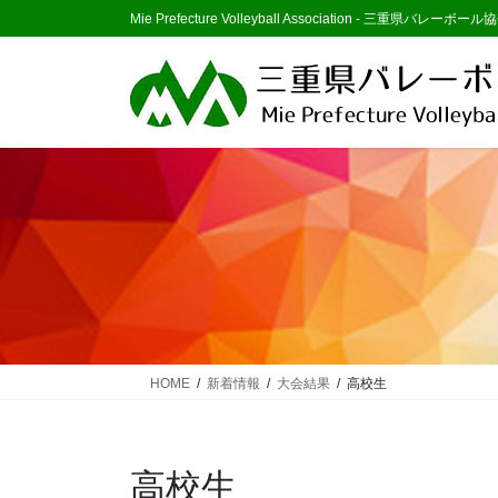
コ
ナ
Mie Prefecture Volleyball Association - 三重県バレーボール協
ン
ビ
テ
ゲ
ン
ー
ツ
シ
に
ョ
移
ン
動
に
移
動
HOME
新着情報
大会結果
高校生
高校生