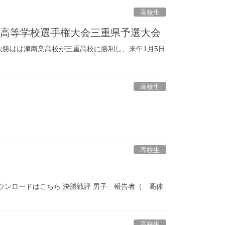
高校生
ル高等学校選手権大会三重県予選大会
勝はは津商業高校が三重高校に勝利し、来年1月5日
高校生
高校生
ンロードはこちら 決勝戦評 男子 報告者（ 高体
高校生