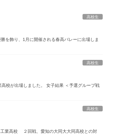
高校生
優勝を飾り、1月に開催される春高バレーに出場しま
高校生
高校が出場しました。 女子結果 ＜予選グループ戦
高校生
松阪工業高校 ２回戦、愛知の大同大大同高校との対