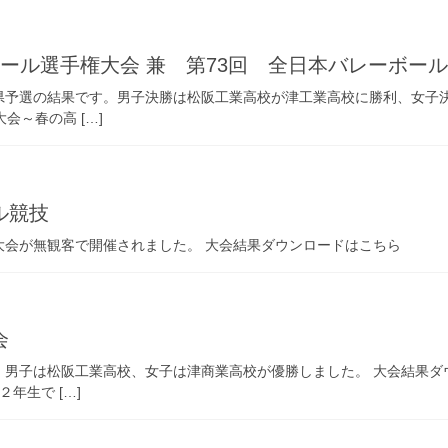
ール選手権大会 兼 第73回 全日本バレーボー
予選の結果です。男子決勝は松阪工業高校が津工業高校に勝利、女子決
会～春の高 […]
ル競技
会が無観客で開催されました。 大会結果ダウンロードはこちら
会
男子は松阪工業高校、女子は津商業高校が優勝しました。 大会結果ダウ
年生で […]